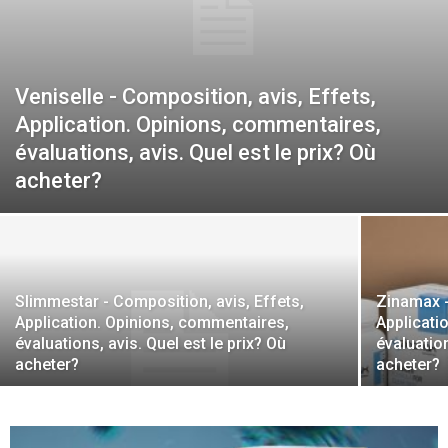
site
Veniselle - Composition, avis, Effets,
de
Application. Opinions, commentaires,
évaluations, avis. Quel est le prix? Où
acheter?
la
SFNEP
Slimmestar - Composition, avis, Effets,
Zinamax -
Application. Opinions, commentaires,
Applicati
évaluations, avis. Quel est le prix? Où
évaluation
acheter?
acheter?